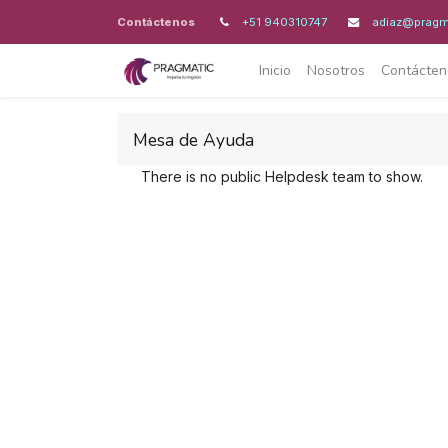
Contáctenos
+51 940310747
adiaz@pragm
Inicio
Nosotros
Contácten
Mesa de Ayuda
There is no public Helpdesk team to show.