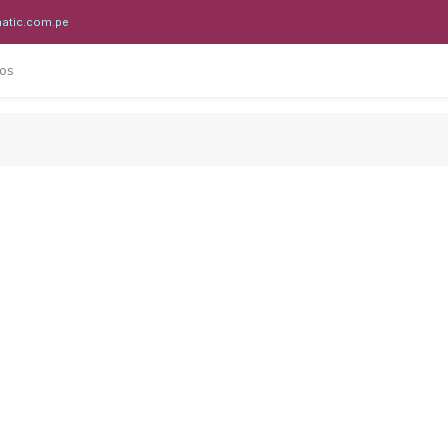
atic.com.pe
os