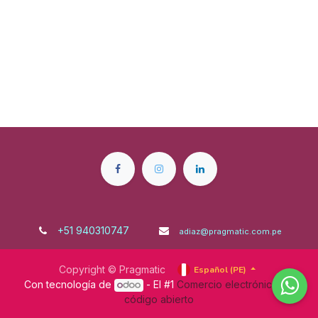
+51 940310747
adiaz@pragmatic.com.pe
Copyright © Pragmatic
Español (PE)
Con tecnología de
- El #1
Comercio electrónico de
código abierto